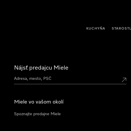
jsť k obsahu
KUCHYŇA
STAROSTL
Nájsť predajcu Miele
Miele vo vašom okolí
Spoznajte predajne Miele