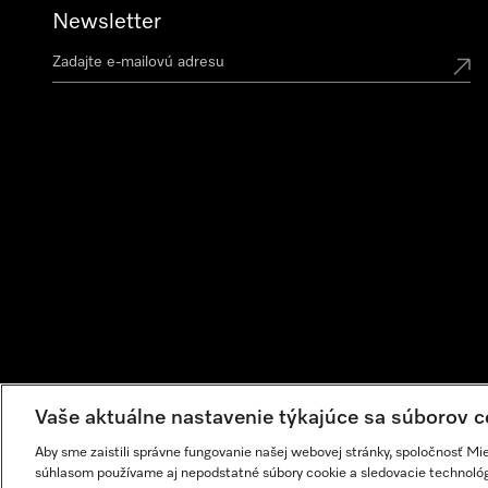
Newsletter
Vaše aktuálne nastavenie týkajúce sa súborov c
Aby sme zaistili správne fungovanie našej webovej stránky, spoločnosť Mi
súhlasom používame aj nepodstatné súbory cookie a sledovacie technológi