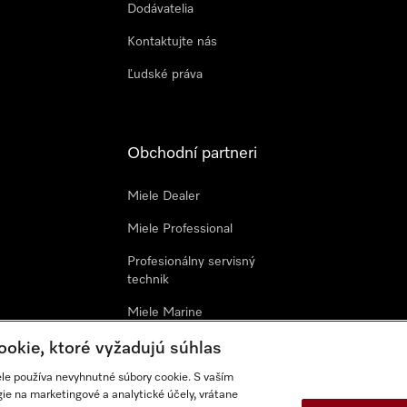
Dodávatelia
Kontaktujte nás
Ľudské práva
Obchodní partneri
Miele Dealer
Miele Professional
Profesionálny servisný
technik
Miele Marine
Architekti & Dizajnéri
ookie, ktoré vyžadujú súhlas
ele používa nevyhnutné súbory cookie. S vaším
Všeobecné obchodné
e na marketingové a analytické účely, vrátane
podmienky