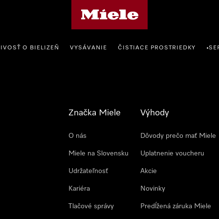
Domovská stránka spoločnosti Miele
IVOSŤ O BIELIZEŇ
VYSÁVANIE
ČISTIACE PROSTRIEDKY
SE
•
Značka Miele
Výhody
O nás
Dôvody prečo mať Miele
Miele na Slovensku
Uplatnenie voucheru
Udržateľnosť
Akcie
Kariéra
Novinky
Tlačové správy
Predĺžená záruka Miele