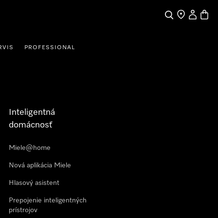
Hľadať
Nájdite obch
Môj účet
Nákup
RVIS
PROFESSIONAL
Inteligentná
domácnosť
Miele@home
Nová aplikácia Miele
Hlasový asistent
Prepojenie inteligentných
prístrojov