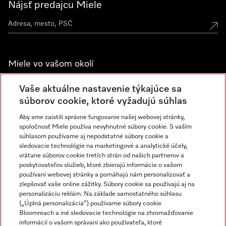
Nájsť predajcu Miele
Miele vo vašom okolí
Spoznajte predajne Miele
Vaše aktuálne nastavenie týkajúce sa
súborov cookie, ktoré vyžadujú súhlas
Aby sme zaistili správne fungovanie našej webovej stránky,
Newsletter
spoločnosť Miele používa nevyhnutné súbory cookie. S vaším
súhlasom používame aj nepodstatné súbory cookie a
sledovacie technológie na marketingové a analytické účely,
vrátane súborov cookie tretích strán od našich partnerov a
poskytovateľov služieb, ktoré zbierajú informácie o vašom
používaní webovej stránky a pomáhajú nám personalizovať a
zlepšovať vaše online zážitky. Súbory cookie sa používajú aj na
personalizáciu reklám. Na základe samostatného súhlasu
(„Úplná personalizácia“) používame súbory cookie
Miele na Instagrame
Miele na YouTube
Bloomreach a iné sledovacie technológie na zhromažďovanie
informácií o vašom správaní ako používateľa, ktoré