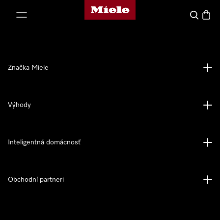
Domovská stránka spoločnosti Miele
jsť k obsahu
Hľadať
Nákup
Značka Miele
Výhody
Inteligentná domácnosť
Obchodní partneri