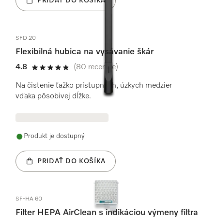
PRIDAŤ DO KOŠÍKA
SFD 20
Flexibilná hubica na vysávanie škár
4.8
(80 recenzie)
4.8 / 5
Na čistenie ťažko prístupných, úzkych medzier
vďaka pôsobivej dĺžke.
Produkt je dostupný
PRIDAŤ DO KOŠÍKA
SF-HA 60
Filter HEPA AirClean s indikáciou výmeny filtra