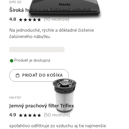
SPD 20
Široká hubica na čalúnený nábytok
4.8
(10 recenzie)
4.8 / 5
Na jednoduché, rýchle a dôkladné čistenie
čalúneného nábytku.
Produkt je dostupný
PRIDAŤ DO KOŠÍKA
HX-FSF
Jemný prachový filter Triflex
4.9
(50 recenzie)
4.9 / 5
spoľahlivo odfiltruje zo vzduchu aj tie najmenšie