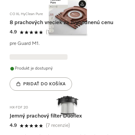
CO XL HyClean Pure
8 prachových vreciek za zvýhodnenú cenu
4.9
(12 recenzie)
4.9 / 5
pre Guard M1.
Produkt je dostupný
PRIDAŤ DO KOŠÍKA
HX-FDF 20
Jemný prachový filter Duoflex
4.9
(7 recenzie)
4.9 / 5