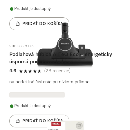
Produkt je dostupný
PRIDAŤ DO KOŠÍKA
SBD 365-3 Eco
Podlahová hubica AllTeQ Eco – energeticky
úsporná podlahová hubica
4.6
(28 recenzie)
4.6 / 5
na perfektné čistenie pri nízkom príkone.
Produkt je dostupný
PRIDAŤ DO KOŠÍKA