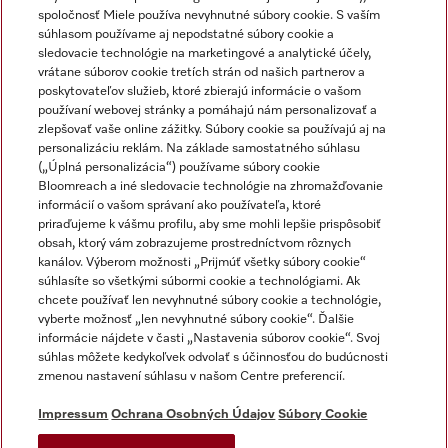
Newsletter
spoločnosť Miele používa nevyhnutné súbory cookie. S vaším
súhlasom používame aj nepodstatné súbory cookie a
sledovacie technológie na marketingové a analytické účely,
vrátane súborov cookie tretích strán od našich partnerov a
poskytovateľov služieb, ktoré zbierajú informácie o vašom
používaní webovej stránky a pomáhajú nám personalizovať a
zlepšovať vaše online zážitky. Súbory cookie sa používajú aj na
personalizáciu reklám. Na základe samostatného súhlasu
(„Úplná personalizácia“) používame súbory cookie
Miele na Instagrame
Miele na YouTube
Bloomreach a iné sledovacie technológie na zhromažďovanie
informácií o vašom správaní ako používateľa, ktoré
priraďujeme k vášmu profilu, aby sme mohli lepšie prispôsobiť
obsah, ktorý vám zobrazujeme prostredníctvom rôznych
kanálov. Výberom možnosti „Prijmúť všetky súbory cookie“
súhlasíte so všetkými súbormi cookie a technológiami. Ak
chcete používať len nevyhnutné súbory cookie a technológie,
Impressum
vyberte možnosť „len nevyhnutné súbory cookie“. Ďalšie
Obchodné podmienky
informácie nájdete v časti „Nastavenia súborov cookie“. Svoj
súhlas môžete kedykoľvek odvolať s účinnosťou do budúcnosti
Ochrana osobných údajov
zmenou nastavení súhlasu v našom Centre preferencií.
Podmienky používania
Dodacie podmienky
Impressum
Ochrana Osobných Údajov
Súbory Cookie
Vyhlásenie o prístupnosti