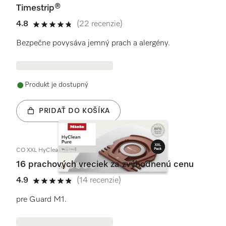
Timestrip®
4.8
(22 recenzie)
4.8 / 5
Bezpečne povysáva jemný prach a alergény.
Produkt je dostupný
PRIDAŤ DO KOŠÍKA
CO XXL HyClean Pure
16 prachových vreciek za zvýhodnenú cenu
4.9
(14 recenzie)
4.9 / 5
pre Guard M1.