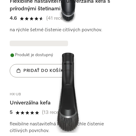
Flexibilne nastaviteľná univerzálna kefa s
prírodnými štetinami
4.6
(41 recenzie)
4.6 / 5
na rýchle šetrné čistenie citlivých povrchov.
Produkt je dostupný
PRIDAŤ DO KOŠÍKA
HX-UB
Univerzálna kefa
5
(13 recenzie)
5 / 5
flexibilne nastaviteľná kefa na rýchle čistenie
citlivých povrchov.