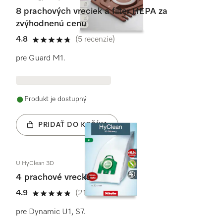
8 prachových vreciek a filter HEPA za
zvýhodnenú cenu
4.8
(5 recenzie)
4.8 / 5
pre Guard M1.
Produkt je dostupný
PRIDAŤ DO KOŠÍKA
U HyClean 3D
4 prachové vrecká
4.9
(21 recenzie)
4.9 / 5
pre Dynamic U1, S7.