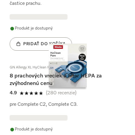
častice prachu.
Produkt je dostupný
PRIDAŤ DO KOŠÍKA
GN Allergy XL HyClean Pure
8 prachových vreciek a filter HEPA za
zvýhodnenú cenu
4.9
(280 recenzie)
4.9 / 5
pre Complete C2, Complete C3.
Produkt je dostupný