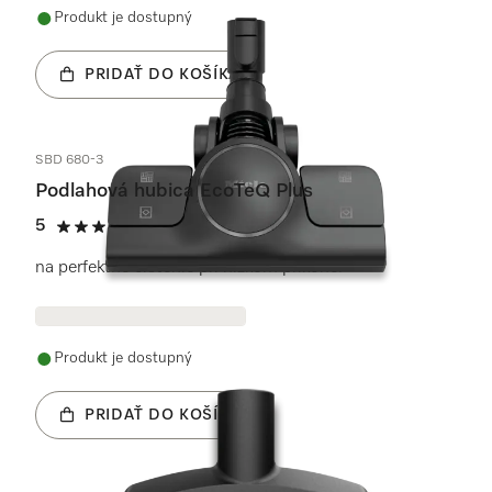
Produkt je dostupný
PRIDAŤ DO KOŠÍKA
SBD 680-3
Podlahová hubica EcoTeQ Plus
5
(16 recenzie)
5 / 5
na perfektné čistenie pri nízkom príkone.
Produkt je dostupný
PRIDAŤ DO KOŠÍKA