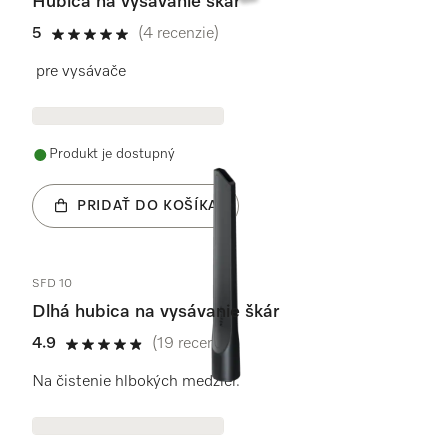
Hubica na vysávanie škár
5
(4 recenzie)
5 / 5
pre vysávače
Produkt je dostupný
PRIDAŤ DO KOŠÍKA
SFD 10
Dlhá hubica na vysávanie škár
4.9
(19 recenzie)
4.9 / 5
Na čistenie hlbokých medzier.