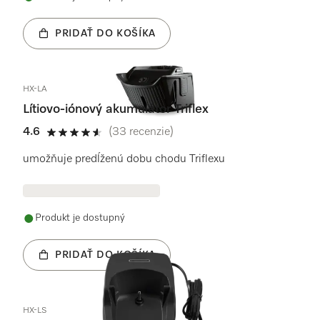
PRIDAŤ DO KOŠÍKA
HX-LA
Lítiovo-iónový akumulátor Triflex
4.6
(33 recenzie)
4.6 / 5
umožňuje predĺženú dobu chodu Triflexu
Produkt je dostupný
PRIDAŤ DO KOŠÍKA
HX-LS