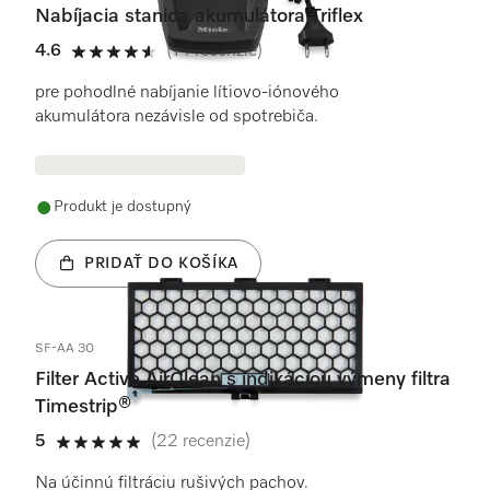
Nabíjacia stanica akumulátora Triflex
4.6
(14 recenzie)
4.6 / 5
pre pohodlné nabíjanie lítiovo-iónového
akumulátora nezávisle od spotrebiča.
Produkt je dostupný
PRIDAŤ DO KOŠÍKA
SF-AA 30
Filter Active AirClean s indikáciou výmeny filtra
Timestrip®
5
(22 recenzie)
5 / 5
Na účinnú filtráciu rušivých pachov.