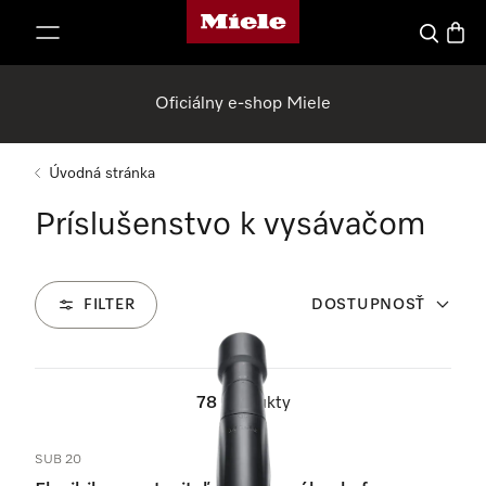
Domovská stránka spoločnosti Miele
jsť k obsahu
Hľadať
Nákup
Oficiálny e-shop Miele
Úvodná stránka
Príslušenstvo k vysávačom
FILTER
DOSTUPNOSŤ
78
Produkty
SUB 20