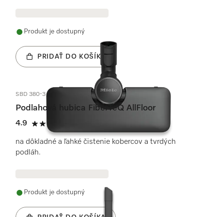
Produkt je dostupný
PRIDAŤ DO KOŠÍKA
SBD 380-3
Podlahová hubica FiberTeQ AllFloor
4.9
(85 recenzie)
4.9 / 5
na dôkladné a ľahké čistenie kobercov a tvrdých
podláh.
Produkt je dostupný