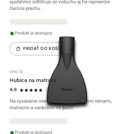
spoľahlivo odfiltruje zo vzduchu aj tie najmenšie
častice prachu.
Produkt je dostupný
PRIDAŤ DO KOŠÍKA
SMD 10
Hubica na matrace
4.9
(28 recenzie)
4.9 / 5
Na vysávanie medzier medzi posteľnými rámami,
matracmi a vankúšmi na gauči.
Produkt je dostupný