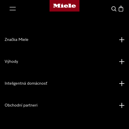
Domovská stránka spoločnosti Miele
jsť k obsahu
Hľadať
Nákup
Značka Miele
Výhody
Inteligentná domácnosť
Obchodní partneri