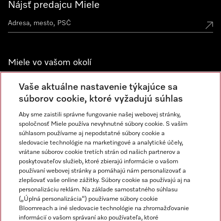
Nájsť predajcu Miele
Miele vo vašom okolí
Spoznajte predajne Miele
Vaše aktuálne nastavenie týkajúce sa
súborov cookie, ktoré vyžadujú súhlas
Aby sme zaistili správne fungovanie našej webovej stránky,
Newsletter
spoločnosť Miele používa nevyhnutné súbory cookie. S vaším
súhlasom používame aj nepodstatné súbory cookie a
sledovacie technológie na marketingové a analytické účely,
vrátane súborov cookie tretích strán od našich partnerov a
poskytovateľov služieb, ktoré zbierajú informácie o vašom
používaní webovej stránky a pomáhajú nám personalizovať a
zlepšovať vaše online zážitky. Súbory cookie sa používajú aj na
personalizáciu reklám. Na základe samostatného súhlasu
(„Úplná personalizácia“) používame súbory cookie
Miele na Instagrame
Miele na YouTube
Bloomreach a iné sledovacie technológie na zhromažďovanie
informácií o vašom správaní ako používateľa, ktoré