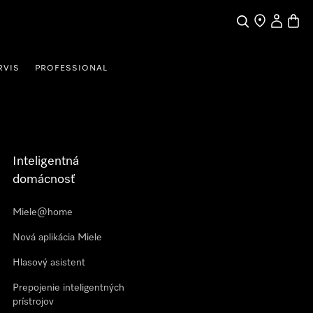
Hľadať
Nájdite obch
Môj účet
Nákup
RVIS
PROFESSIONAL
Inteligentná
domácnosť
Miele@home
Nová aplikácia Miele
Hlasový asistent
Prepojenie inteligentných
prístrojov