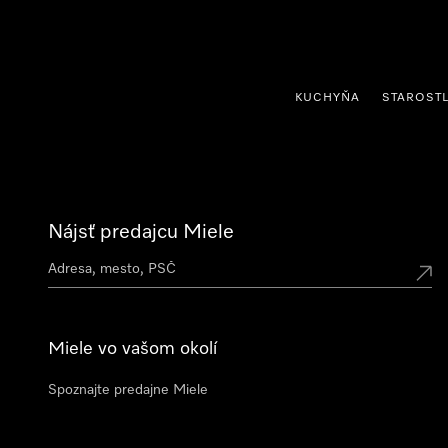
jsť k obsahu
KUCHYŇA
STAROSTL
Nájsť predajcu Miele
Miele vo vašom okolí
Spoznajte predajne Miele