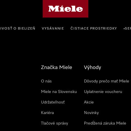
Domovská stránka spoločnosti Miele
IVOSŤ O BIELIZEŇ
VYSÁVANIE
ČISTIACE PROSTRIEDKY
SE
•
Značka Miele
Výhody
O nás
Dôvody prečo mať Miele
Miele na Slovensku
Uplatnenie voucheru
Udržateľnosť
Akcie
Kariéra
Novinky
Tlačové správy
Predĺžená záruka Miele