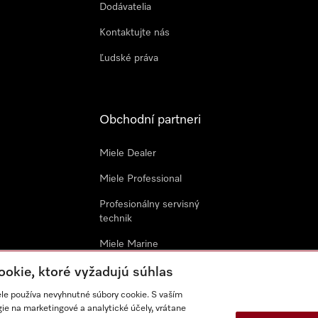
Dodávatelia
Kontaktujte nás
Ľudské práva
Obchodní partneri
Miele Dealer
Miele Professional
Profesionálny servisný
technik
Miele Marine
Architekti & Dizajnéri
ookie, ktoré vyžadujú súhlas
ele používa nevyhnutné súbory cookie. S vaším
Všeobecné obchodné
e na marketingové a analytické účely, vrátane
podmienky