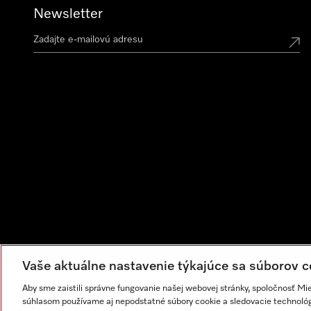
Newsletter
Vaše aktuálne nastavenie týkajúce sa súborov c
Aby sme zaistili správne fungovanie našej webovej stránky, spoločnosť Mi
súhlasom používame aj nepodstatné súbory cookie a sledovacie technológi