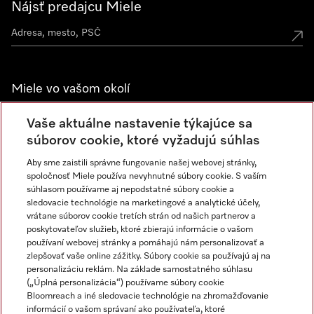
Nájsť predajcu Miele
Miele vo vašom okolí
Spoznajte predajne Miele
Vaše aktuálne nastavenie týkajúce sa
súborov cookie, ktoré vyžadujú súhlas
Aby sme zaistili správne fungovanie našej webovej stránky,
Newsletter
spoločnosť Miele používa nevyhnutné súbory cookie. S vaším
súhlasom používame aj nepodstatné súbory cookie a
sledovacie technológie na marketingové a analytické účely,
vrátane súborov cookie tretích strán od našich partnerov a
poskytovateľov služieb, ktoré zbierajú informácie o vašom
používaní webovej stránky a pomáhajú nám personalizovať a
zlepšovať vaše online zážitky. Súbory cookie sa používajú aj na
personalizáciu reklám. Na základe samostatného súhlasu
(„Úplná personalizácia“) používame súbory cookie
Miele na Instagrame
Miele na YouTube
Bloomreach a iné sledovacie technológie na zhromažďovanie
informácií o vašom správaní ako používateľa, ktoré