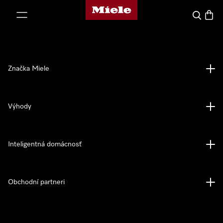
Domovská stránka spoločnosti Miele
jsť k obsahu
Hľadať
Nákup
Značka Miele
Výhody
Inteligentná domácnosť
Obchodní partneri