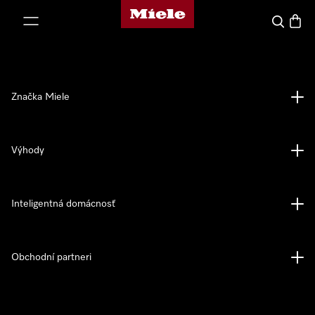
Domovská stránka spoločnosti Miele
jsť k obsahu
Hľadať
Nákup
Značka Miele
Výhody
Inteligentná domácnosť
Obchodní partneri