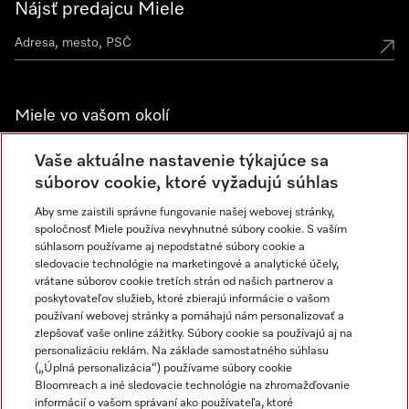
Nájsť predajcu Miele
Miele vo vašom okolí
Spoznajte predajne Miele
Vaše aktuálne nastavenie týkajúce sa
súborov cookie, ktoré vyžadujú súhlas
Aby sme zaistili správne fungovanie našej webovej stránky,
Newsletter
spoločnosť Miele používa nevyhnutné súbory cookie. S vaším
súhlasom používame aj nepodstatné súbory cookie a
sledovacie technológie na marketingové a analytické účely,
vrátane súborov cookie tretích strán od našich partnerov a
poskytovateľov služieb, ktoré zbierajú informácie o vašom
používaní webovej stránky a pomáhajú nám personalizovať a
zlepšovať vaše online zážitky. Súbory cookie sa používajú aj na
personalizáciu reklám. Na základe samostatného súhlasu
(„Úplná personalizácia“) používame súbory cookie
Miele na Instagrame
Miele na YouTube
Bloomreach a iné sledovacie technológie na zhromažďovanie
informácií o vašom správaní ako používateľa, ktoré