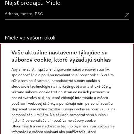
Nájsť predajcu Miele
Miele vo vašom okolí
Spoznajte predajne Miele
Vaše aktuálne nastavenie týkajúce sa
súborov cookie, ktoré vyžadujú súhlas
Aby sme zaistili správne fungovanie našej webovej stránky,
Newsletter
spoločnosť Miele používa nevyhnutné súbory cookie. S vaším
súhlasom používame aj nepodstatné súbory cookie a
sledovacie technológie na marketingové a analytické účely,
vrátane súborov cookie tretích strán od našich partnerov a
poskytovateľov služieb, ktoré zbierajú informácie o vašom
používaní webovej stránky a pomáhajú nám personalizovať a
zlepšovať vaše online zážitky. Súbory cookie sa používajú aj na
personalizáciu reklám. Na základe samostatného súhlasu
(„Úplná personalizácia“) používame súbory cookie
Miele na Instagrame
Miele na YouTube
Bloomreach a iné sledovacie technológie na zhromažďovanie
informácií o vašom správaní ako používateľa, ktoré