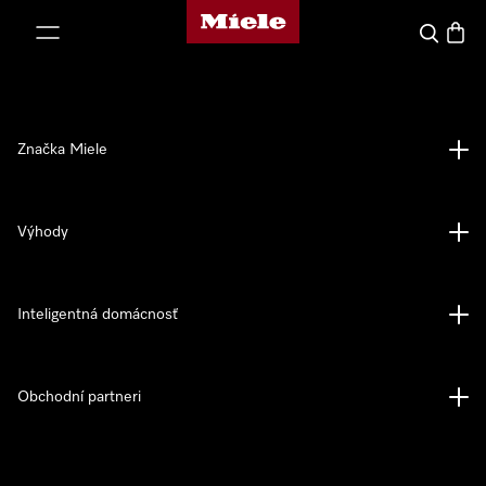
Domovská stránka spoločnosti Miele
jsť k obsahu
Hľadať
Nákup
Značka Miele
Výhody
Inteligentná domácnosť
Obchodní partneri