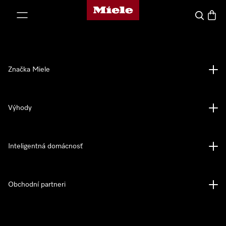
Domovská stránka spoločnosti Miele
jsť k obsahu
Hľadať
Nákup
Značka Miele
Výhody
Inteligentná domácnosť
Obchodní partneri