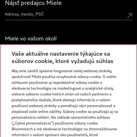
Nájsť predajcu Miele
Miele vo vašom okolí
Spoznajte predajne Miele
Vaše aktuálne nastavenie týkajúce sa
súborov cookie, ktoré vyžadujú súhlas
Aby sme zaistili správne fungovanie našej webovej stránky,
Newsletter
spoločnosť Miele používa nevyhnutné súbory cookie. S vaším
súhlasom používame aj nepodstatné súbory cookie a
sledovacie technológie na marketingové a analytické účely,
vrátane súborov cookie tretích strán od našich partnerov a
poskytovateľov služieb, ktoré zbierajú informácie o vašom
používaní webovej stránky a pomáhajú nám personalizovať a
zlepšovať vaše online zážitky. Súbory cookie sa používajú aj na
personalizáciu reklám. Na základe samostatného súhlasu
(„Úplná personalizácia“) používame súbory cookie
Miele na Instagrame
Miele na YouTube
Bloomreach a iné sledovacie technológie na zhromažďovanie
informácií o vašom správaní ako používateľa, ktoré