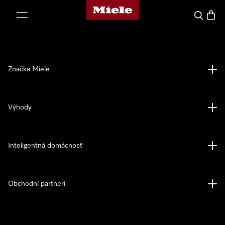
Domovská stránka spoločnosti Miele
jsť k obsahu
Hľadať
Nákup
Značka Miele
Výhody
Inteligentná domácnosť
Obchodní partneri