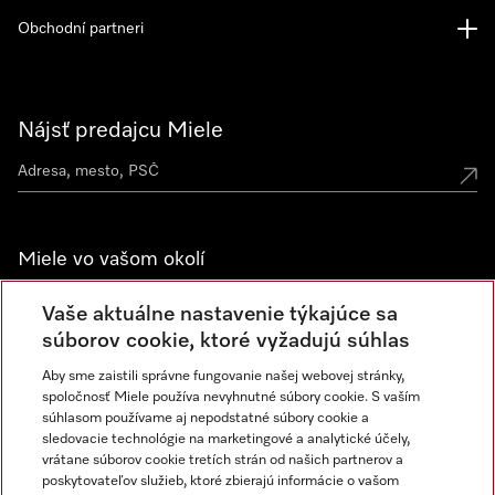
Obchodní partneri
Nájsť predajcu Miele
Miele vo vašom okolí
Spoznajte predajne Miele
Vaše aktuálne nastavenie týkajúce sa
súborov cookie, ktoré vyžadujú súhlas
Aby sme zaistili správne fungovanie našej webovej stránky,
Newsletter
spoločnosť Miele používa nevyhnutné súbory cookie. S vaším
súhlasom používame aj nepodstatné súbory cookie a
sledovacie technológie na marketingové a analytické účely,
vrátane súborov cookie tretích strán od našich partnerov a
poskytovateľov služieb, ktoré zbierajú informácie o vašom