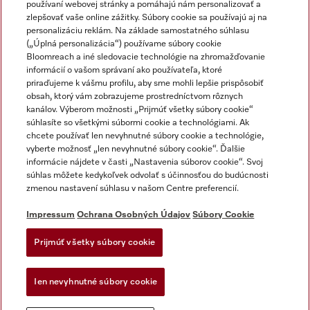
používaní webovej stránky a pomáhajú nám personalizovať a
zlepšovať vaše online zážitky. Súbory cookie sa používajú aj na
personalizáciu reklám. Na základe samostatného súhlasu
(„Úplná personalizácia“) používame súbory cookie
Miele na Instagrame
Miele na YouTube
Bloomreach a iné sledovacie technológie na zhromažďovanie
informácií o vašom správaní ako používateľa, ktoré
priraďujeme k vášmu profilu, aby sme mohli lepšie prispôsobiť
obsah, ktorý vám zobrazujeme prostredníctvom rôznych
kanálov. Výberom možnosti „Prijmúť všetky súbory cookie“
súhlasíte so všetkými súbormi cookie a technológiami. Ak
chcete používať len nevyhnutné súbory cookie a technológie,
Impressum
vyberte možnosť „len nevyhnutné súbory cookie“. Ďalšie
Obchodné podmienky
informácie nájdete v časti „Nastavenia súborov cookie“. Svoj
súhlas môžete kedykoľvek odvolať s účinnosťou do budúcnosti
Ochrana osobných údajov
zmenou nastavení súhlasu v našom Centre preferencií.
Podmienky používania
Dodacie podmienky
Impressum
Ochrana Osobných Údajov
Súbory Cookie
Vyhlásenie o prístupnosti
Prijmúť všetky súbory cookie
Akt o digitalnych sluzbach
Forma na odstúpenie od zlmuvy
Ien nevyhnutné súbory cookie
Nastavenia súborov cookie