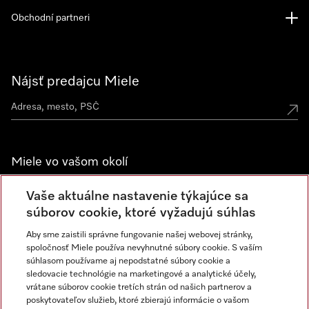
Obchodní partneri
Nájsť predajcu Miele
Miele vo vašom okolí
Spoznajte predajne Miele
Vaše aktuálne nastavenie týkajúce sa
súborov cookie, ktoré vyžadujú súhlas
Aby sme zaistili správne fungovanie našej webovej stránky,
Newsletter
spoločnosť Miele používa nevyhnutné súbory cookie. S vaším
súhlasom používame aj nepodstatné súbory cookie a
sledovacie technológie na marketingové a analytické účely,
vrátane súborov cookie tretích strán od našich partnerov a
poskytovateľov služieb, ktoré zbierajú informácie o vašom