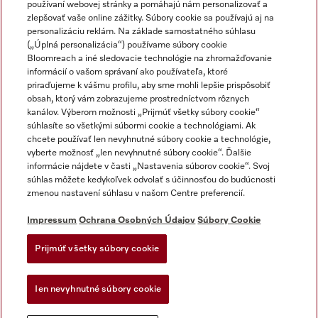
používaní webovej stránky a pomáhajú nám personalizovať a
zlepšovať vaše online zážitky. Súbory cookie sa používajú aj na
personalizáciu reklám. Na základe samostatného súhlasu
(„Úplná personalizácia“) používame súbory cookie
Miele na Instagrame
Miele na YouTube
Bloomreach a iné sledovacie technológie na zhromažďovanie
informácií o vašom správaní ako používateľa, ktoré
priraďujeme k vášmu profilu, aby sme mohli lepšie prispôsobiť
obsah, ktorý vám zobrazujeme prostredníctvom rôznych
kanálov. Výberom možnosti „Prijmúť všetky súbory cookie“
súhlasíte so všetkými súbormi cookie a technológiami. Ak
chcete používať len nevyhnutné súbory cookie a technológie,
Impressum
vyberte možnosť „len nevyhnutné súbory cookie“. Ďalšie
Obchodné podmienky
informácie nájdete v časti „Nastavenia súborov cookie“. Svoj
súhlas môžete kedykoľvek odvolať s účinnosťou do budúcnosti
Ochrana osobných údajov
zmenou nastavení súhlasu v našom Centre preferencií.
Podmienky používania
Dodacie podmienky
Impressum
Ochrana Osobných Údajov
Súbory Cookie
Vyhlásenie o prístupnosti
Prijmúť všetky súbory cookie
Akt o digitalnych sluzbach
Forma na odstúpenie od zlmuvy
Ien nevyhnutné súbory cookie
Nastavenia súborov cookie