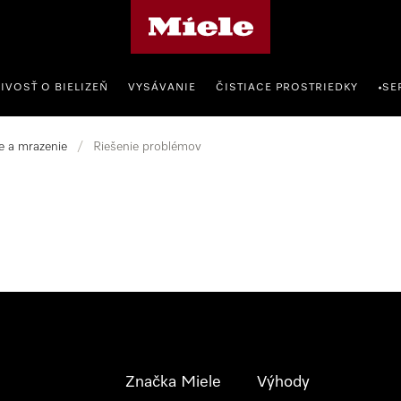
Domovská stránka spoločnosti Miele
IVOSŤ O BIELIZEŇ
VYSÁVANIE
ČISTIACE PROSTRIEDKY
SE
•
e a mrazenie
/
Riešenie problémov
Značka Miele
Výhody