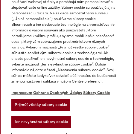
používaní webovej stránky a pomáhajú nám personalizovať a
zlepšovať vaše online zážitky. Súbory cookie sa používajú aj na
personalizáciu reklám. Na základe samostatného súhlasu
(„Úplná personalizácia“) používame súbory cookie
Miele na Instagrame
Miele na YouTube
Bloomreach a iné sledovacie technológie na zhromažďovanie
informácií o vašom správaní ako používateľa, ktoré
priraďujeme k vášmu profilu, aby sme mohli lepšie prispôsobiť
obsah, ktorý vám zobrazujeme prostredníctvom rôznych
kanálov. Výberom možnosti „Prijmúť všetky súbory cookie“
súhlasíte so všetkými súbormi cookie a technológiami. Ak
chcete používať len nevyhnutné súbory cookie a technológie,
Impressum
vyberte možnosť „len nevyhnutné súbory cookie“. Ďalšie
Obchodné podmienky
informácie nájdete v časti „Nastavenia súborov cookie“. Svoj
súhlas môžete kedykoľvek odvolať s účinnosťou do budúcnosti
Ochrana osobných údajov
zmenou nastavení súhlasu v našom Centre preferencií.
Podmienky používania
Dodacie podmienky
Impressum
Ochrana Osobných Údajov
Súbory Cookie
Vyhlásenie o prístupnosti
Prijmúť všetky súbory cookie
Akt o digitalnych sluzbach
Forma na odstúpenie od zlmuvy
Ien nevyhnutné súbory cookie
Nastavenia súborov cookie