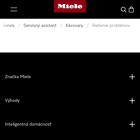
Domovská stránka spoločnosti Miele
jsť k obsahu
Hľadať
Nákup
Servis
/
Servisný asistent
/
Kávovary
/
Riešenie problémov
Značka Miele
Výhody
Inteligentná domácnosť