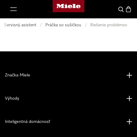
Domovská stránka spoločnosti Miele
jsť k obsahu
Hľadať
Nákup
/
Servisný asistent
/
Práčka so sušičkou
/
Riešenie problémov
Značka Miele
Výhody
Inteligentná domácnosť