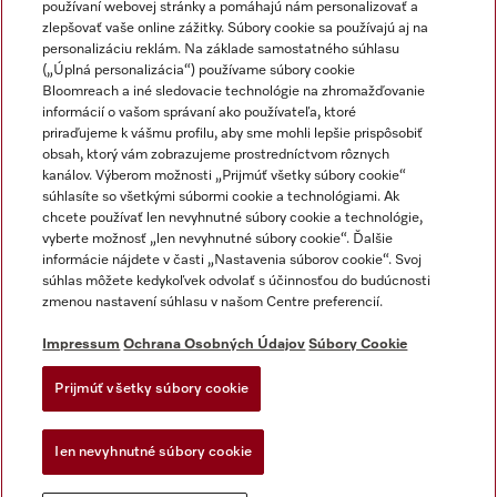
používaní webovej stránky a pomáhajú nám personalizovať a
zlepšovať vaše online zážitky. Súbory cookie sa používajú aj na
personalizáciu reklám. Na základe samostatného súhlasu
(„Úplná personalizácia“) používame súbory cookie
Miele na Instagrame
Miele na YouTube
Bloomreach a iné sledovacie technológie na zhromažďovanie
informácií o vašom správaní ako používateľa, ktoré
priraďujeme k vášmu profilu, aby sme mohli lepšie prispôsobiť
obsah, ktorý vám zobrazujeme prostredníctvom rôznych
kanálov. Výberom možnosti „Prijmúť všetky súbory cookie“
súhlasíte so všetkými súbormi cookie a technológiami. Ak
chcete používať len nevyhnutné súbory cookie a technológie,
Impressum
vyberte možnosť „len nevyhnutné súbory cookie“. Ďalšie
Obchodné podmienky
informácie nájdete v časti „Nastavenia súborov cookie“. Svoj
súhlas môžete kedykoľvek odvolať s účinnosťou do budúcnosti
Ochrana osobných údajov
zmenou nastavení súhlasu v našom Centre preferencií.
Podmienky používania
Dodacie podmienky
Impressum
Ochrana Osobných Údajov
Súbory Cookie
Vyhlásenie o prístupnosti
Prijmúť všetky súbory cookie
Akt o digitalnych sluzbach
Forma na odstúpenie od zlmuvy
Ien nevyhnutné súbory cookie
Nastavenia súborov cookie