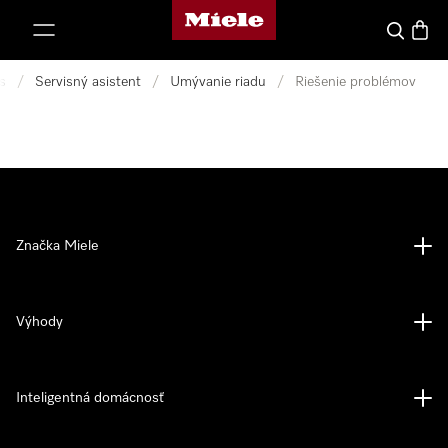
Domovská stránka spoločnosti Miele
jsť k obsahu
Hľadať
Nákup
s
/
Servisný asistent
/
Umývanie riadu
/
Riešenie problémov
Značka Miele
Výhody
Inteligentná domácnosť