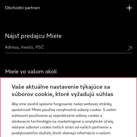
Obchodní partneri
Nájsť predajcu Miele
Miele vo vašom okolí
Spoznajte predajne Miele
Vaše aktuálne nastavenie týkajúce sa
súborov cookie, ktoré vyžadujú súhlas
Aby sme zaistili správne fungovanie našej webovej stránky,
Newsletter
spoločnosť Miele používa nevyhnutné súbory cookie. S vaším
súhlasom používame aj nepodstatné súbory cookie a
sledovacie technológie na marketingové a analytické účely,
vrátane súborov cookie tretích strán od našich partnerov a
poskytovateľov služieb, ktoré zbierajú informácie o vašom