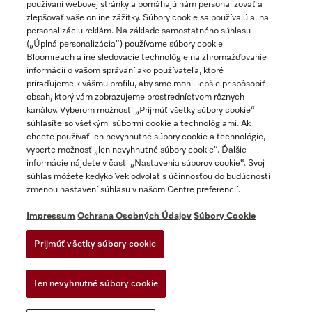
používaní webovej stránky a pomáhajú nám personalizovať a
zlepšovať vaše online zážitky. Súbory cookie sa používajú aj na
personalizáciu reklám. Na základe samostatného súhlasu
(„Úplná personalizácia“) používame súbory cookie
Miele na Instagrame
Miele na YouTube
Bloomreach a iné sledovacie technológie na zhromažďovanie
informácií o vašom správaní ako používateľa, ktoré
priraďujeme k vášmu profilu, aby sme mohli lepšie prispôsobiť
obsah, ktorý vám zobrazujeme prostredníctvom rôznych
kanálov. Výberom možnosti „Prijmúť všetky súbory cookie“
súhlasíte so všetkými súbormi cookie a technológiami. Ak
chcete používať len nevyhnutné súbory cookie a technológie,
Impressum
vyberte možnosť „len nevyhnutné súbory cookie“. Ďalšie
Obchodné podmienky
informácie nájdete v časti „Nastavenia súborov cookie“. Svoj
súhlas môžete kedykoľvek odvolať s účinnosťou do budúcnosti
Ochrana osobných údajov
zmenou nastavení súhlasu v našom Centre preferencií.
Podmienky používania
Dodacie podmienky
Impressum
Ochrana Osobných Údajov
Súbory Cookie
Vyhlásenie o prístupnosti
Prijmúť všetky súbory cookie
Akt o digitalnych sluzbach
Forma na odstúpenie od zlmuvy
Ien nevyhnutné súbory cookie
Nastavenia súborov cookie