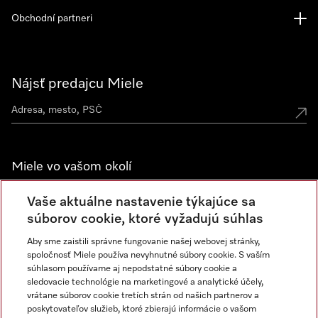
Obchodní partneri
Nájsť predajcu Miele
Miele vo vašom okolí
Spoznajte predajne Miele
Vaše aktuálne nastavenie týkajúce sa
súborov cookie, ktoré vyžadujú súhlas
Aby sme zaistili správne fungovanie našej webovej stránky,
Newsletter
spoločnosť Miele používa nevyhnutné súbory cookie. S vaším
súhlasom používame aj nepodstatné súbory cookie a
sledovacie technológie na marketingové a analytické účely,
vrátane súborov cookie tretích strán od našich partnerov a
poskytovateľov služieb, ktoré zbierajú informácie o vašom