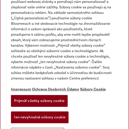
používaní webovej stránky a pomáhajú nám personalizovať a
zlepšovať vaše online zážitky. Súbory cookie sa používajú aj na
personalizáciu reklám. Na základe samostatného súhlasu
(„Úplná personalizácia“) používame súbory cookie
Miele na Instagrame
Miele na YouTube
Bloomreach a iné sledovacie technológie na zhromažďovanie
informácií o vašom správaní ako používateľa, ktoré
priraďujeme k vášmu profilu, aby sme mohli lepšie prispôsobiť
obsah, ktorý vám zobrazujeme prostredníctvom rôznych
kanálov. Výberom možnosti „Prijmúť všetky súbory cookie“
súhlasíte so všetkými súbormi cookie a technológiami. Ak
chcete používať len nevyhnutné súbory cookie a technológie,
Impressum
vyberte možnosť „len nevyhnutné súbory cookie“. Ďalšie
Obchodné podmienky
informácie nájdete v časti „Nastavenia súborov cookie“. Svoj
súhlas môžete kedykoľvek odvolať s účinnosťou do budúcnosti
Ochrana osobných údajov
zmenou nastavení súhlasu v našom Centre preferencií.
Podmienky používania
Dodacie podmienky
Impressum
Ochrana Osobných Údajov
Súbory Cookie
Vyhlásenie o prístupnosti
Prijmúť všetky súbory cookie
Akt o digitalnych sluzbach
Forma na odstúpenie od zlmuvy
Ien nevyhnutné súbory cookie
Nastavenia súborov cookie