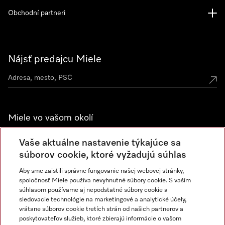
Obchodní partneri
Nájsť predajcu Miele
Miele vo vašom okolí
Spoznajte predajne Miele
Vaše aktuálne nastavenie týkajúce sa
súborov cookie, ktoré vyžadujú súhlas
Aby sme zaistili správne fungovanie našej webovej stránky,
Newsletter
spoločnosť Miele používa nevyhnutné súbory cookie. S vaším
súhlasom používame aj nepodstatné súbory cookie a
sledovacie technológie na marketingové a analytické účely,
vrátane súborov cookie tretích strán od našich partnerov a
poskytovateľov služieb, ktoré zbierajú informácie o vašom