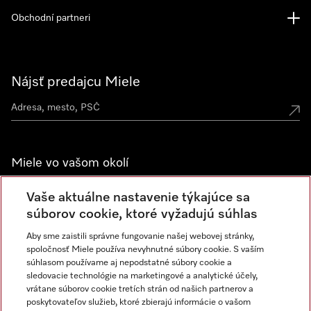
Obchodní partneri
Nájsť predajcu Miele
Miele vo vašom okolí
Spoznajte predajne Miele
Vaše aktuálne nastavenie týkajúce sa
súborov cookie, ktoré vyžadujú súhlas
Aby sme zaistili správne fungovanie našej webovej stránky,
Newsletter
spoločnosť Miele používa nevyhnutné súbory cookie. S vaším
súhlasom používame aj nepodstatné súbory cookie a
sledovacie technológie na marketingové a analytické účely,
vrátane súborov cookie tretích strán od našich partnerov a
poskytovateľov služieb, ktoré zbierajú informácie o vašom