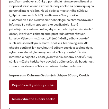
používaní webovej stránky a pomáhajú nám personalizovať a
zlepšovať vaše online zážitky. Súbory cookie sa používajú aj na
personalizáciu reklám. Na základe samostatného súhlasu
(„Úplná personalizácia“) používame súbory cookie
Miele na Instagrame
Miele na YouTube
Bloomreach a iné sledovacie technológie na zhromažďovanie
informácií o vašom správaní ako používateľa, ktoré
priraďujeme k vášmu profilu, aby sme mohli lepšie prispôsobiť
obsah, ktorý vám zobrazujeme prostredníctvom rôznych
kanálov. Výberom možnosti „Prijmúť všetky súbory cookie“
súhlasíte so všetkými súbormi cookie a technológiami. Ak
chcete používať len nevyhnutné súbory cookie a technológie,
Impressum
vyberte možnosť „len nevyhnutné súbory cookie“. Ďalšie
Obchodné podmienky
informácie nájdete v časti „Nastavenia súborov cookie“. Svoj
súhlas môžete kedykoľvek odvolať s účinnosťou do budúcnosti
Ochrana osobných údajov
zmenou nastavení súhlasu v našom Centre preferencií.
Podmienky používania
Dodacie podmienky
Impressum
Ochrana Osobných Údajov
Súbory Cookie
Vyhlásenie o prístupnosti
Prijmúť všetky súbory cookie
Akt o digitalnych sluzbach
Forma na odstúpenie od zlmuvy
Ien nevyhnutné súbory cookie
Nastavenia súborov cookie