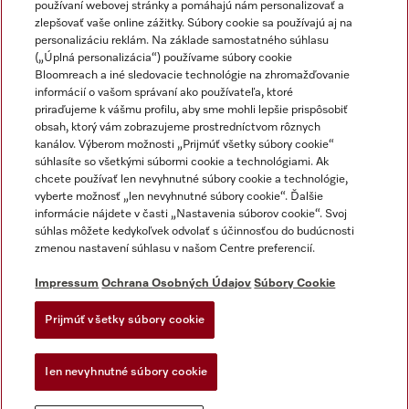
používaní webovej stránky a pomáhajú nám personalizovať a
zlepšovať vaše online zážitky. Súbory cookie sa používajú aj na
personalizáciu reklám. Na základe samostatného súhlasu
(„Úplná personalizácia“) používame súbory cookie
Miele na Instagrame
Miele na YouTube
Bloomreach a iné sledovacie technológie na zhromažďovanie
informácií o vašom správaní ako používateľa, ktoré
priraďujeme k vášmu profilu, aby sme mohli lepšie prispôsobiť
obsah, ktorý vám zobrazujeme prostredníctvom rôznych
kanálov. Výberom možnosti „Prijmúť všetky súbory cookie“
súhlasíte so všetkými súbormi cookie a technológiami. Ak
chcete používať len nevyhnutné súbory cookie a technológie,
Impressum
vyberte možnosť „len nevyhnutné súbory cookie“. Ďalšie
Obchodné podmienky
informácie nájdete v časti „Nastavenia súborov cookie“. Svoj
súhlas môžete kedykoľvek odvolať s účinnosťou do budúcnosti
Ochrana osobných údajov
zmenou nastavení súhlasu v našom Centre preferencií.
Podmienky používania
Dodacie podmienky
Impressum
Ochrana Osobných Údajov
Súbory Cookie
Vyhlásenie o prístupnosti
Prijmúť všetky súbory cookie
Akt o digitalnych sluzbach
Forma na odstúpenie od zlmuvy
Ien nevyhnutné súbory cookie
Nastavenia súborov cookie