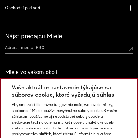
Obchodní partneri
Nájsť predajcu Miele
Miele vo vašom okolí
Spoznajte predajne Miele
Vaše aktuálne nastavenie týkajúce sa
súborov cookie, ktoré vyžadujú súhlas
Aby sme zaistili správne fungovanie našej webovej stránky,
Newsletter
spoločnosť Miele používa nevyhnutné súbory cookie. S vaším
súhlasom používame aj nepodstatné súbory cookie a
sledovacie technológie na marketingové a analytické účely,
vrátane súborov cookie tretích strán od našich partnerov a
poskytovateľov služieb, ktoré zbierajú informácie o vašom