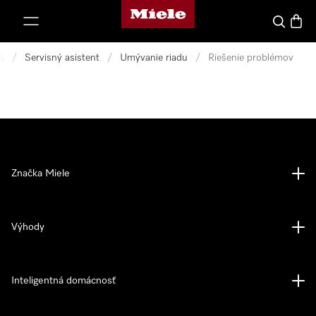
Domovská stránka spoločnosti Miele
jsť k obsahu
Hľadať
Nákup
s
/
Servisný asistent
/
Umývanie riadu
/
Riešenie problémov
Značka Miele
Výhody
Inteligentná domácnosť