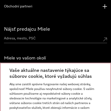
Obchodní partneri
Nájsť predajcu Miele
Miele vo vašom okolí
Spoznajte predajne Miele
Vaše aktuálne nastavenie týkajúce sa
súborov cookie, ktoré vyžadujú súhlas
Aby sme zaistili správne fungovanie našej webovej stránky,
Newsletter
spoločnosť Miele používa nevyhnutné súbory cookie. S vaším
súhlasom používame aj nepodstatné súbory cookie a
sledovacie technológie na marketingové a analytické účely,
vrátane súborov cookie tretích strán od našich partnerov a
poskytovateľov služieb, ktoré zbierajú informácie o vašom