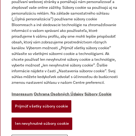
používaní webovej stránky a pomáhajú nám personalizovať a
zlepšovať vaše online zážitky. Súbory cookie sa používajú aj na
personalizáciu reklám. Na základe samostatného súhlasu
(„Úplná personalizácia“) používame súbory cookie
Miele na Instagrame
Miele na YouTube
Bloomreach a iné sledovacie technológie na zhromažďovanie
informácií o vašom správaní ako používateľa, ktoré
priraďujeme k vášmu profilu, aby sme mohli lepšie prispôsobiť
obsah, ktorý vám zobrazujeme prostredníctvom rôznych
kanálov. Výberom možnosti „Prijmúť všetky súbory cookie“
súhlasíte so všetkými súbormi cookie a technológiami. Ak
chcete používať len nevyhnutné súbory cookie a technológie,
Impressum
vyberte možnosť „len nevyhnutné súbory cookie“. Ďalšie
Obchodné podmienky
informácie nájdete v časti „Nastavenia súborov cookie“. Svoj
súhlas môžete kedykoľvek odvolať s účinnosťou do budúcnosti
Ochrana osobných údajov
zmenou nastavení súhlasu v našom Centre preferencií.
Podmienky používania
Dodacie podmienky
Impressum
Ochrana Osobných Údajov
Súbory Cookie
Vyhlásenie o prístupnosti
Prijmúť všetky súbory cookie
Akt o digitalnych sluzbach
Forma na odstúpenie od zlmuvy
Ien nevyhnutné súbory cookie
Nastavenia súborov cookie