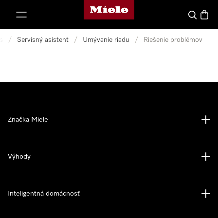
Domovská stránka spoločnosti Miele
jsť k obsahu
Hľadať
Nákup
s
/
Servisný asistent
/
Umývanie riadu
/
Riešenie problémov
Značka Miele
Výhody
Inteligentná domácnosť