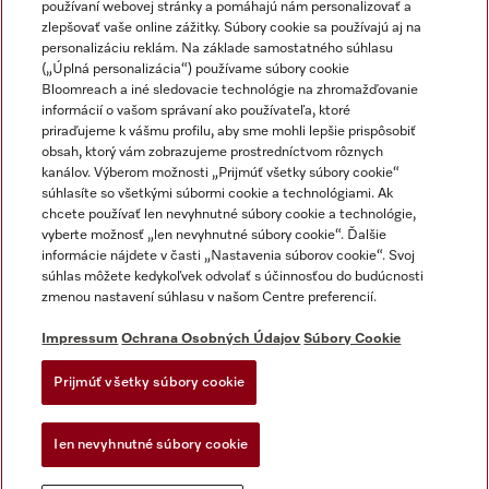
používaní webovej stránky a pomáhajú nám personalizovať a
zlepšovať vaše online zážitky. Súbory cookie sa používajú aj na
personalizáciu reklám. Na základe samostatného súhlasu
(„Úplná personalizácia“) používame súbory cookie
Miele na Instagrame
Miele na YouTube
Bloomreach a iné sledovacie technológie na zhromažďovanie
informácií o vašom správaní ako používateľa, ktoré
priraďujeme k vášmu profilu, aby sme mohli lepšie prispôsobiť
obsah, ktorý vám zobrazujeme prostredníctvom rôznych
kanálov. Výberom možnosti „Prijmúť všetky súbory cookie“
súhlasíte so všetkými súbormi cookie a technológiami. Ak
chcete používať len nevyhnutné súbory cookie a technológie,
Impressum
vyberte možnosť „len nevyhnutné súbory cookie“. Ďalšie
Obchodné podmienky
informácie nájdete v časti „Nastavenia súborov cookie“. Svoj
súhlas môžete kedykoľvek odvolať s účinnosťou do budúcnosti
Ochrana osobných údajov
zmenou nastavení súhlasu v našom Centre preferencií.
Podmienky používania
Dodacie podmienky
Impressum
Ochrana Osobných Údajov
Súbory Cookie
Vyhlásenie o prístupnosti
Prijmúť všetky súbory cookie
Akt o digitalnych sluzbach
Forma na odstúpenie od zlmuvy
Ien nevyhnutné súbory cookie
Nastavenia súborov cookie