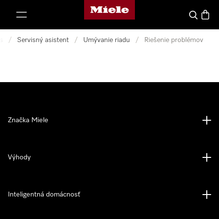
Domovská stránka spoločnosti Miele
jsť k obsahu
Hľadať
Nákup
s
/
Servisný asistent
/
Umývanie riadu
/
Riešenie problémov
Značka Miele
Výhody
Inteligentná domácnosť