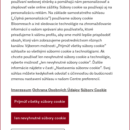
používaní webovej stránky a pomáhajú nám personalizovať a
zlepšovať vaše online zážitky. Súbory cookie sa používajú aj na
personalizáciu reklám. Na základe samostatného súhlasu
(„Úplná personalizácia“) používame súbory cookie
Miele na Instagrame
Miele na YouTube
Bloomreach a iné sledovacie technológie na zhromažďovanie
informácií o vašom správaní ako používateľa, ktoré
priraďujeme k vášmu profilu, aby sme mohli lepšie prispôsobiť
obsah, ktorý vám zobrazujeme prostredníctvom rôznych
kanálov. Výberom možnosti „Prijmúť všetky súbory cookie“
súhlasíte so všetkými súbormi cookie a technológiami. Ak
chcete používať len nevyhnutné súbory cookie a technológie,
Impressum
vyberte možnosť „len nevyhnutné súbory cookie“. Ďalšie
Obchodné podmienky
informácie nájdete v časti „Nastavenia súborov cookie“. Svoj
súhlas môžete kedykoľvek odvolať s účinnosťou do budúcnosti
Ochrana osobných údajov
zmenou nastavení súhlasu v našom Centre preferencií.
Podmienky používania
Dodacie podmienky
Impressum
Ochrana Osobných Údajov
Súbory Cookie
Vyhlásenie o prístupnosti
Prijmúť všetky súbory cookie
Akt o digitalnych sluzbach
Forma na odstúpenie od zlmuvy
Ien nevyhnutné súbory cookie
Nastavenia súborov cookie