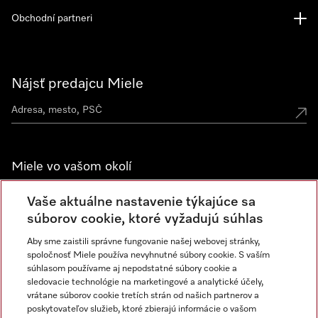
Obchodní partneri
Nájsť predajcu Miele
Miele vo vašom okolí
Spoznajte predajne Miele
Vaše aktuálne nastavenie týkajúce sa
súborov cookie, ktoré vyžadujú súhlas
Aby sme zaistili správne fungovanie našej webovej stránky,
Newsletter
spoločnosť Miele používa nevyhnutné súbory cookie. S vaším
súhlasom používame aj nepodstatné súbory cookie a
sledovacie technológie na marketingové a analytické účely,
vrátane súborov cookie tretích strán od našich partnerov a
poskytovateľov služieb, ktoré zbierajú informácie o vašom