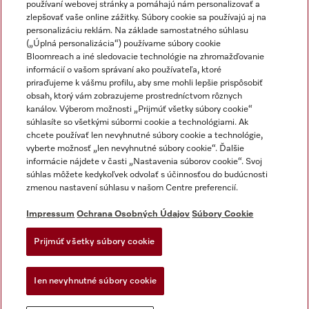
používaní webovej stránky a pomáhajú nám personalizovať a
zlepšovať vaše online zážitky. Súbory cookie sa používajú aj na
personalizáciu reklám. Na základe samostatného súhlasu
(„Úplná personalizácia“) používame súbory cookie
Miele na Instagrame
Miele na YouTube
Bloomreach a iné sledovacie technológie na zhromažďovanie
informácií o vašom správaní ako používateľa, ktoré
priraďujeme k vášmu profilu, aby sme mohli lepšie prispôsobiť
obsah, ktorý vám zobrazujeme prostredníctvom rôznych
kanálov. Výberom možnosti „Prijmúť všetky súbory cookie“
súhlasíte so všetkými súbormi cookie a technológiami. Ak
chcete používať len nevyhnutné súbory cookie a technológie,
Impressum
vyberte možnosť „len nevyhnutné súbory cookie“. Ďalšie
Obchodné podmienky
informácie nájdete v časti „Nastavenia súborov cookie“. Svoj
súhlas môžete kedykoľvek odvolať s účinnosťou do budúcnosti
Ochrana osobných údajov
zmenou nastavení súhlasu v našom Centre preferencií.
Podmienky používania
Dodacie podmienky
Impressum
Ochrana Osobných Údajov
Súbory Cookie
Vyhlásenie o prístupnosti
Prijmúť všetky súbory cookie
Akt o digitalnych sluzbach
Forma na odstúpenie od zlmuvy
Ien nevyhnutné súbory cookie
Nastavenia súborov cookie