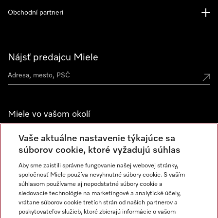
Obchodní partneri
Nájsť predajcu Miele
Miele vo vašom okolí
Spoznajte predajne Miele
Vaše aktuálne nastavenie týkajúce sa
súborov cookie, ktoré vyžadujú súhlas
Aby sme zaistili správne fungovanie našej webovej stránky,
Newsletter
spoločnosť Miele používa nevyhnutné súbory cookie. S vaším
súhlasom používame aj nepodstatné súbory cookie a
sledovacie technológie na marketingové a analytické účely,
vrátane súborov cookie tretích strán od našich partnerov a
poskytovateľov služieb, ktoré zbierajú informácie o vašom