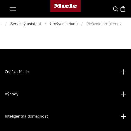
Domovská stránka spoločnosti Miele
jsť k obsahu
Hľadať
Nákup
s
/
Servisný asistent
/
Umývanie riadu
/
Riešenie problémov
Značka Miele
Výhody
Inteligentná domácnosť