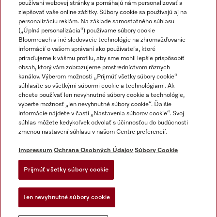
používaní webovej stránky a pomáhajú nám personalizovať a
zlepšovať vaše online zážitky. Súbory cookie sa používajú aj na
personalizáciu reklám. Na základe samostatného súhlasu
(„Úplná personalizácia“) používame súbory cookie
Miele na Instagrame
Miele na YouTube
Bloomreach a iné sledovacie technológie na zhromažďovanie
informácií o vašom správaní ako používateľa, ktoré
priraďujeme k vášmu profilu, aby sme mohli lepšie prispôsobiť
obsah, ktorý vám zobrazujeme prostredníctvom rôznych
kanálov. Výberom možnosti „Prijmúť všetky súbory cookie“
súhlasíte so všetkými súbormi cookie a technológiami. Ak
chcete používať len nevyhnutné súbory cookie a technológie,
Impressum
vyberte možnosť „len nevyhnutné súbory cookie“. Ďalšie
Obchodné podmienky
informácie nájdete v časti „Nastavenia súborov cookie“. Svoj
súhlas môžete kedykoľvek odvolať s účinnosťou do budúcnosti
Ochrana osobných údajov
zmenou nastavení súhlasu v našom Centre preferencií.
Podmienky používania
Dodacie podmienky
Impressum
Ochrana Osobných Údajov
Súbory Cookie
Vyhlásenie o prístupnosti
Prijmúť všetky súbory cookie
Akt o digitalnych sluzbach
Forma na odstúpenie od zlmuvy
Ien nevyhnutné súbory cookie
Nastavenia súborov cookie