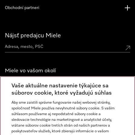
Obchodní partneri
Nájsť predajcu Miele
Miele vo vašom okolí
Spoznajte predajne Miele
Vaše aktuálne nastavenie týkajúce sa
súborov cookie, ktoré vyžadujú súhlas
Aby sme zaistili správne fungovanie našej webovej stránky,
Newsletter
spoločnosť Miele používa nevyhnutné súbory cookie. S vaším
súhlasom používame aj nepodstatné súbory cookie a
sledovacie technológie na marketingové a analytické účely,
vrátane súborov cookie tretích strán od našich partnerov a
poskytovateľov služieb, ktoré zbierajú informácie o vašom