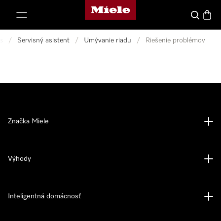
Domovská stránka spoločnosti Miele
jsť k obsahu
Hľadať
Nákup
s
/
Servisný asistent
/
Umývanie riadu
/
Riešenie problémov
Značka Miele
Výhody
Inteligentná domácnosť