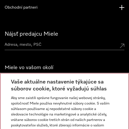
Obchodní partneri
Nájsť predajcu Miele
Miele vo vašom okolí
Spoznajte predajne Miele
Vaše aktuálne nastavenie týkajúce sa
súborov cookie, ktoré vyžadujú súhlas
Aby sme zaistili správne fungovanie našej webovej stránky,
Newsletter
spoločnosť Miele používa nevyhnutné súbory cookie. S vaším
súhlasom používame aj nepodstatné súbory cookie a
sledovacie technológie na marketingové a analytické účely,
vrátane súborov cookie tretích strán od našich partnerov a
poskytovateľov služieb, ktoré zbierajú informácie o vašom