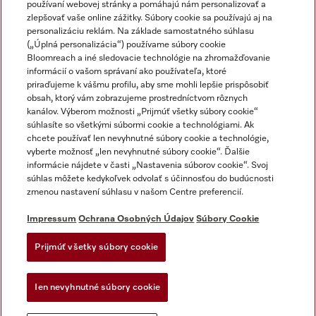
používaní webovej stránky a pomáhajú nám personalizovať a
zlepšovať vaše online zážitky. Súbory cookie sa používajú aj na
personalizáciu reklám. Na základe samostatného súhlasu
(„Úplná personalizácia“) používame súbory cookie
Miele na Instagrame
Miele na YouTube
Bloomreach a iné sledovacie technológie na zhromažďovanie
informácií o vašom správaní ako používateľa, ktoré
priraďujeme k vášmu profilu, aby sme mohli lepšie prispôsobiť
obsah, ktorý vám zobrazujeme prostredníctvom rôznych
kanálov. Výberom možnosti „Prijmúť všetky súbory cookie“
súhlasíte so všetkými súbormi cookie a technológiami. Ak
chcete používať len nevyhnutné súbory cookie a technológie,
Impressum
vyberte možnosť „len nevyhnutné súbory cookie“. Ďalšie
Obchodné podmienky
informácie nájdete v časti „Nastavenia súborov cookie“. Svoj
súhlas môžete kedykoľvek odvolať s účinnosťou do budúcnosti
Ochrana osobných údajov
zmenou nastavení súhlasu v našom Centre preferencií.
Podmienky používania
Dodacie podmienky
Impressum
Ochrana Osobných Údajov
Súbory Cookie
Vyhlásenie o prístupnosti
Prijmúť všetky súbory cookie
Akt o digitalnych sluzbach
Forma na odstúpenie od zlmuvy
Ien nevyhnutné súbory cookie
Nastavenia súborov cookie